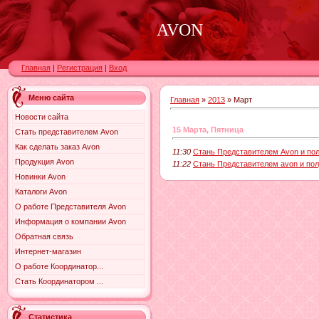
AVON
Главная
|
Регистрация
|
Вход
Меню сайта
Главная
»
2013
»
Март
Новости сайта
15 Марта, Пятница
Стать представителем Avon
Как сделать заказ Avon
11:30
Стань Представителем Avon и полу
Продукция Avon
11:22
Стань Представителем avon и пол
Новинки Avon
Каталоги Avon
О работе Представителя Avon
Информация о компании Avon
Обратная связь
Интернет-магазин
О работе Координатор...
Стать Координатором ...
Статистика