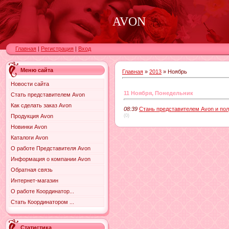
AVON
Главная
|
Регистрация
|
Вход
Меню сайта
Главная
»
2013
»
Ноябрь
Новости сайта
11 Ноября, Понедельник
Стать представителем Avon
Как сделать заказ Avon
08:39
Стань представителем Avon и пол
(0)
Продукция Avon
Новинки Avon
Каталоги Avon
О работе Представителя Avon
Информация о компании Avon
Обратная связь
Интернет-магазин
О работе Координатор...
Стать Координатором ...
Статистика