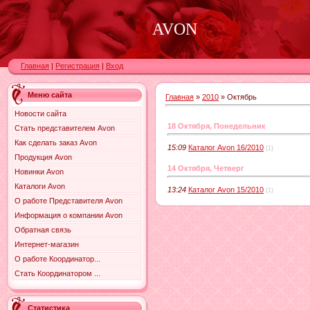
AVON
Главная
|
Регистрация
|
Вход
Меню сайта
Главная
»
2010
»
Октябрь
Новости сайта
18 Октября, Понедельник
Стать представителем Avon
Как сделать заказ Avon
15:09
Каталог Avon 16/2010
(1)
Продукция Avon
14 Октября, Четверг
Новинки Avon
Каталоги Avon
13:24
Каталог Avon 15/2010
(1)
О работе Представителя Avon
Информация о компании Avon
Обратная связь
Интернет-магазин
О работе Координатор...
Стать Координатором ...
Статистика