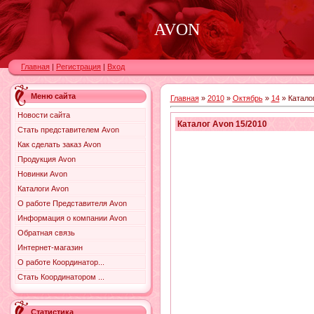
AVON
Главная
|
Регистрация
|
Вход
Меню сайта
Главная
»
2010
»
Октябрь
»
14
» Каталог
Новости сайта
Каталог Avon 15/2010
Стать представителем Avon
Как сделать заказ Avon
Продукция Avon
Новинки Avon
Каталоги Avon
О работе Представителя Avon
Информация о компании Avon
Обратная связь
Интернет-магазин
О работе Координатор...
Стать Координатором ...
Статистика