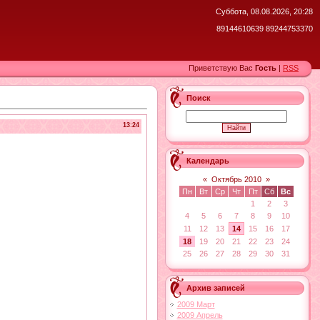
Суббота, 08.08.2026, 20:28
89144610639 89244753370
Приветствую Вас
Гость
|
RSS
Поиск
13:24
Календарь
«
Октябрь 2010
»
Пн
Вт
Ср
Чт
Пт
Сб
Вс
1
2
3
4
5
6
7
8
9
10
11
12
13
14
15
16
17
18
19
20
21
22
23
24
25
26
27
28
29
30
31
Архив записей
2009 Март
2009 Апрель