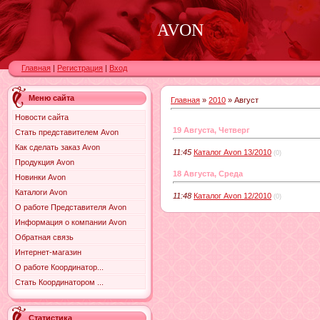
AVON
Главная
|
Регистрация
|
Вход
Меню сайта
Главная
»
2010
»
Август
Новости сайта
19 Августа, Четверг
Стать представителем Avon
Как сделать заказ Avon
11:45
Каталог Avon 13/2010
(0)
Продукция Avon
18 Августа, Среда
Новинки Avon
Каталоги Avon
11:48
Каталог Avon 12/2010
(0)
О работе Представителя Avon
Информация о компании Avon
Обратная связь
Интернет-магазин
О работе Координатор...
Стать Координатором ...
Статистика