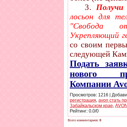
3.
Получи
лосьон для те
"Свобода 
Укрепляющий г
со своим первы
следующей Кам
Подать заяв
нового пр
Компании Av
Просмотров
: 1216 |
Добав
регистрация
,
avon стать п
Забайкальском крае
,
AVO
Рейтинг
:
0.0
/
0
Всего комментариев
:
0