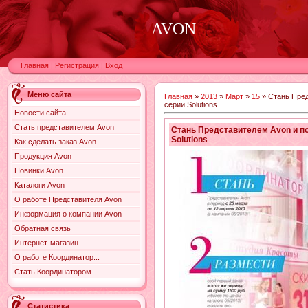
AVON
Главная
|
Регистрация
|
Вход
Меню сайта
Главная
»
2013
»
Март
»
15
» Стань Пред
серии Solutions
Новости сайта
Стать представителем Avon
Стань Представителем Avon и по
Solutions
Как сделать заказ Avon
Продукция Avon
Новинки Avon
Каталоги Avon
О работе Представителя Avon
Информация о компании Avon
Обратная связь
Интернет-магазин
О работе Координатор...
Стать Координатором ...
Статистика