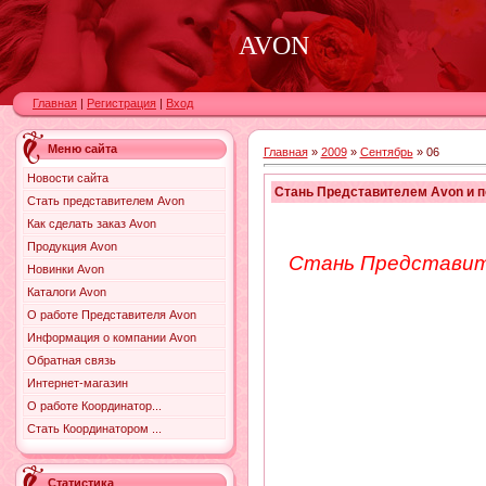
AVON
Главная
|
Регистрация
|
Вход
Меню сайта
Главная
»
2009
»
Сентябрь
»
06
Новости сайта
Стань Представителем Avon и п
Стать представителем Avon
Как сделать заказ Avon
Продукция Avon
Стань Представите
Новинки Avon
Каталоги Avon
О работе Представителя Avon
Информация о компании Avon
Обратная связь
Интернет-магазин
О работе Координатор...
Стать Координатором ...
Статистика