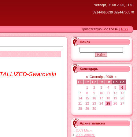
Четверг, 06.08.2026, 11:51
89144610639 89244753370
Приветствую Вас
Гость
|
RSS
Поиск
Календарь
TALLIZED-Swarovski
«
Сентябрь 2009
»
Пн
Вт
Ср
Чт
Пт
Сб
Вс
1
2
3
4
5
6
7
8
9
10
11
12
13
14
15
16
17
18
19
20
21
22
23
24
25
26
27
28
29
30
Архив записей
2009 Март
2009 Апрель