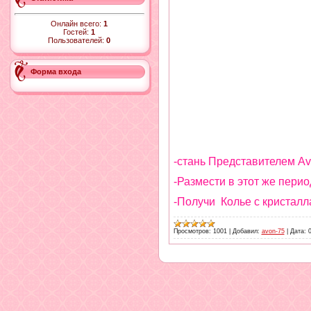
Онлайн всего:
1
Гостей:
1
Пользователей:
0
Форма входа
-стань Представителем Avo
-Размести в этот же пери
-Получи
Колье с кристалл
Просмотров:
1001
|
Добавил:
avon-75
|
Дата: