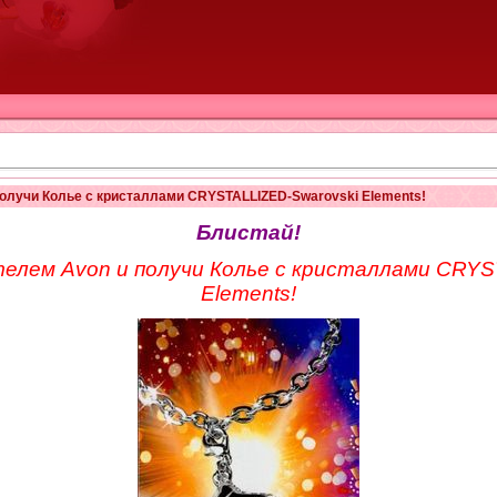
олучи Колье с кристаллами CRYSTALLIZED-Swarovski Elements!
Блистай!
лем Avon и получи Колье с кристаллами CRYS
Elements!