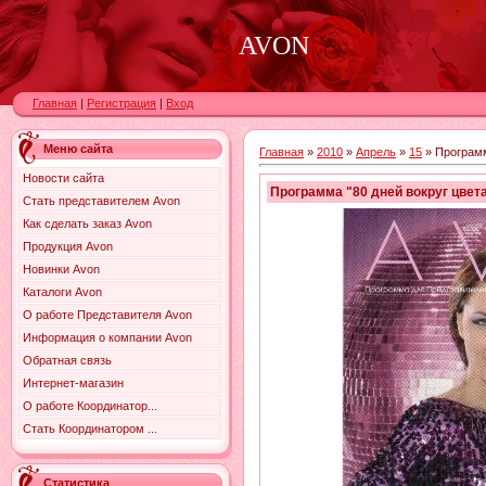
AVON
Главная
|
Регистрация
|
Вход
Меню сайта
Главная
»
2010
»
Апрель
»
15
» Программ
Новости сайта
Программа "80 дней вокруг цвет
Стать представителем Avon
Как сделать заказ Avon
Продукция Avon
Новинки Avon
Каталоги Avon
О работе Представителя Avon
Информация о компании Avon
Обратная связь
Интернет-магазин
О работе Координатор...
Стать Координатором ...
Статистика