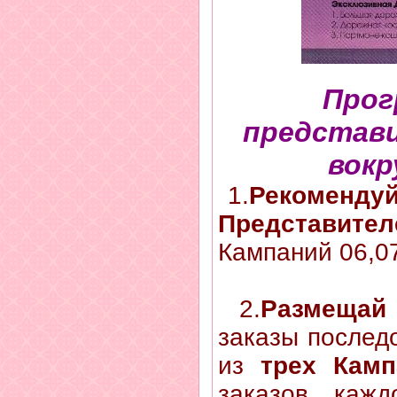
Прог
представи
вокр
1.
Рекоменду
Представите
Кампаний 06,0
2.
Размещай
заказы после
из
трех Камп
заказов каж