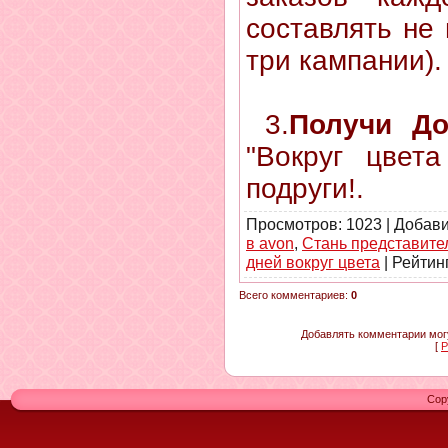
составлять не
три кампании).
3.
Получи Д
"Вокруг цвет
подруги!.
Просмотров
: 1023 |
Добав
в avon
,
Стань представите
дней вокруг цвета
|
Рейтин
Всего комментариев
:
0
Добавлять комментарии могу
[
Р
Cop