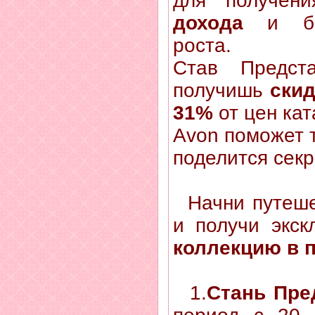
для получе
дохода
и бы
роста.
Став Предст
получишь
ски
31%
от цен кат
Avon поможет 
поделится секр
Начни путеше
и получи экс
коллекцию в 
1.
Стань Пре