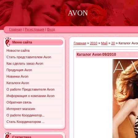
AVON
Главная
|
Регистрация
|
Вход
Меню сайта
Главная
»
2010
»
Май
»
20
» Каталог Avo
Новости сайта
Каталог Avon 09/2010
Стать представителем Avon
Как сделать заказ Avon
Продукция Avon
Новинки Avon
Каталоги Avon
О работе Представителя Avon
Информация о компании Avon
Обратная связь
Интернет-магазин
О работе Координатор...
Стать Координатором ...
Статистика