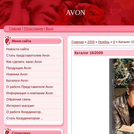
AVON
Главная
|
Регистрация
|
Вход
Меню сайта
Главная
»
2009
»
Ноябрь
»
9
» Каталог 1
Новости сайта
Каталог 16/2009
Стать представителем Avon
Как сделать заказ Avon
Продукция Avon
Новинки Avon
Каталоги Avon
О работе Представителя Avon
Информация о компании Avon
Обратная связь
Интернет-магазин
О работе Координатор...
Стать Координатором ...
Статистика