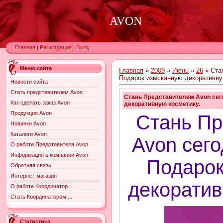
AVON
Главная
|
Регистрация
|
Вход
Меню сайта
Главная
»
2009
»
Июнь
»
26
» Ста
Подарок изысканную декоративну
Новости сайта
Стать представителем Avon
Стань Представителем Avon сег
Как сделать заказ Avon
декоративную косметику.
Продукция Avon
Стань Пр
Новинки Avon
Каталоги Avon
Avon сего
О работе Представителя Avon
Информация о компании Avon
Подарок
Обратная связь
Интернет-магазин
декоратив
О работе Координатор...
Стать Координатором ...
Статистика