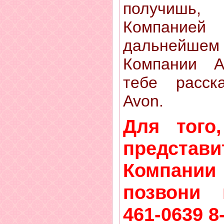
получишь,
Компани
дальнейш
Компании A
тебе расск
Avon.
Для того
представи
Компании 
позвони п
461-0639 8