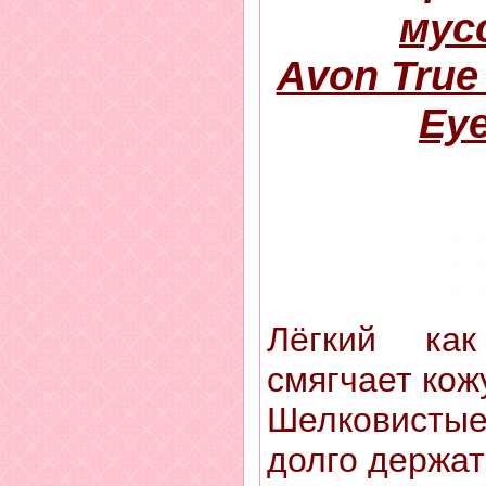
мус
Avon True
Ey
Лёгкий ка
смягчает кож
Шелковист
долго держат