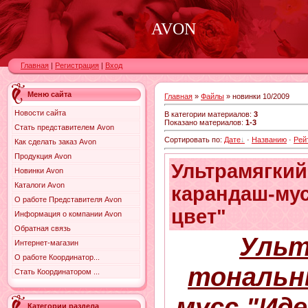
AVON
Главная
|
Регистрация
|
Вход
Меню сайта
Главная
»
Файлы
» новинки 10/2009
Новости сайта
В категории материалов
:
3
Показано материалов
:
1-3
Стать представителем Avon
Сортировать по
:
Дате
·
Названию
·
Рей
Как сделать заказ Avon
Продукция Avon
Ультрамягки
Новинки Avon
Каталоги Avon
карандаш-му
О работе Представителя Avon
цвет"
Информация о компании Avon
Обратная связь
Ульт
Интернет-магазин
О работе Координатор...
тональн
Стать Координатором ...
мусс "Ид
Категории раздела