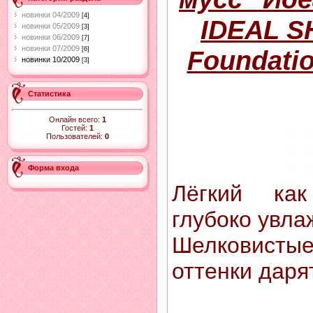
новинки 04/2009
[4]
IDEAL S
новинки 05/2009
[3]
новинки 06/2009
[7]
новинки 07/2009
Foundatio
[6]
новинки 10/2009
[3]
Статистика
Онлайн всего:
1
Гостей:
1
Пользователей:
0
Форма входа
Лёгкий ка
глубоко увла
Шелковис
оттенки даря