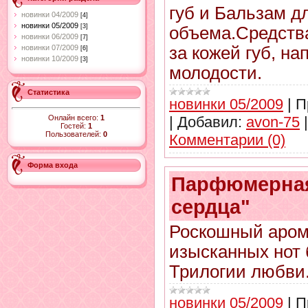
губ и Бальзам д
новинки 04/2009
[4]
новинки 05/2009
[3]
объема.Средств
новинки 06/2009
[7]
за кожей губ, н
новинки 07/2009
[6]
новинки 10/2009
[3]
молодости.
Статистика
новинки 05/2009
|
П
Онлайн всего:
1
|
Добавил:
avon-75
Гостей:
1
Пользователей:
0
Комментарии (0)
Форма входа
Парфюмерная
сердца"
Роскошный арома
изысканных нот
Трилогии любви
новинки 05/2009
|
П