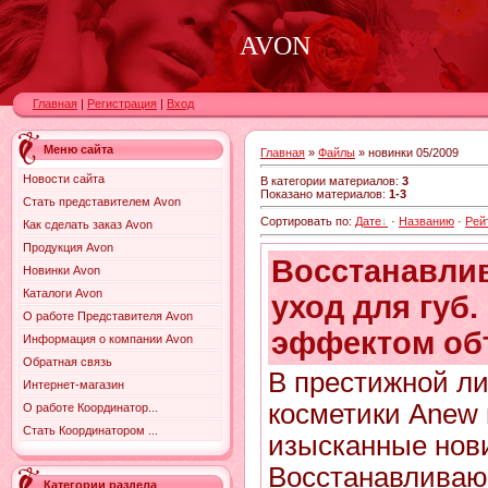
AVON
Главная
|
Регистрация
|
Вход
Меню сайта
Главная
»
Файлы
» новинки 05/2009
Новости сайта
В категории материалов
:
3
Показано материалов
:
1-3
Стать представителем Avon
Сортировать по
:
Дате
·
Названию
·
Рей
Как сделать заказ Avon
Продукция Avon
Восстанавли
Новинки Avon
Каталоги Avon
уход для губ.
О работе Представителя Avon
эффектом об
Информация о компании Avon
Обратная связь
В престижной л
Интернет-магазин
косметики Anew
О работе Координатор...
Стать Координатором ...
изысканные нов
Восстанавливаю
Категории раздела