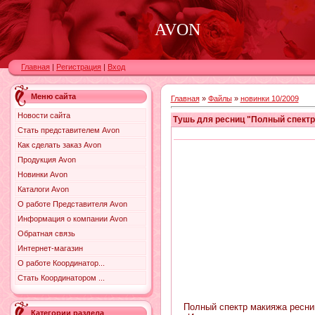
AVON
Главная
|
Регистрация
|
Вход
Меню сайта
Главная
»
Файлы
»
новинки 10/2009
Новости сайта
Тушь для ресниц "Полный спектр
Стать представителем Avon
Как сделать заказ Avon
Продукция Avon
Новинки Avon
Каталоги Avon
О работе Представителя Avon
Информация о компании Avon
Обратная связь
Интернет-магазин
О работе Координатор...
Стать Координатором ...
Полный спектр макияжа ресниц
Категории раздела