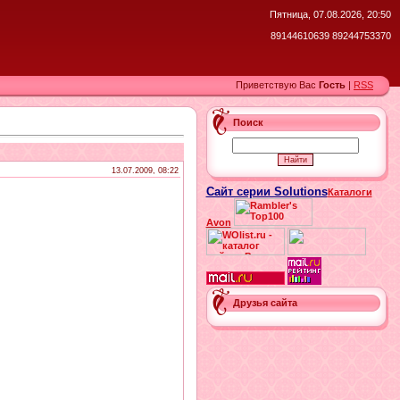
Пятница, 07.08.2026, 20:50
89144610639 89244753370
Приветствую Вас
Гость
|
RSS
Поиск
13.07.2009, 08:22
Сайт серии Solutions
Каталоги
Avon
Друзья сайта