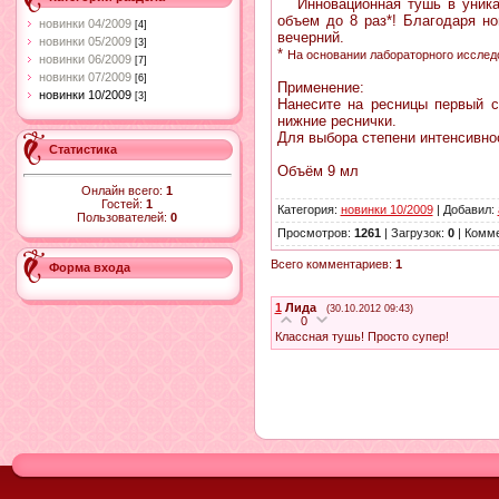
Инновационная тушь в уникаль
объем до 8 раз*! Благодаря н
новинки 04/2009
[4]
вечерний.
новинки 05/2009
[3]
*
На основании лабораторного исслед
новинки 06/2009
[7]
новинки 07/2009
[6]
Применение:
новинки 10/2009
[3]
Нанесите на ресницы первый с
нижние реснички.
Для выбора степени интенсивно
Статистика
Объём 9 мл
Онлайн всего:
1
Гостей:
1
Категория
:
новинки 10/2009
|
Добавил
:
Пользователей:
0
Просмотров
:
1261
|
Загрузок
:
0
|
Комме
Всего комментариев
:
1
Форма входа
1
Лида
(30.10.2012 09:43)
0
Классная тушь! Просто супер!