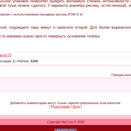
ной упаковке позволяет выбрать желаемую степень интенсивности 
овой туши можно сделать 3 варианта макияжа ресниц: естественный,
ования с использованием накладных ресниц (PSM-3-3).
лой, подождите пару минут и нанесите второй. Для более выразитель
сти макияжа нужно просто повернуть основание тюбика.
avon-75
нтарии
:
1
|
Рейтинг
:
0.0
/
0
Порядок выв
Добавлять комментарии могут только зарегистрированные пользователи.
[
Регистрация
|
Вход
]
Copyright MyCorp © 2026