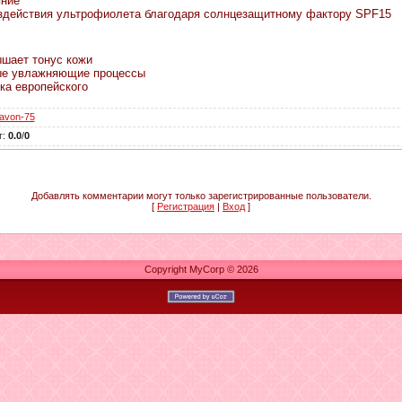
яние
здействия ультрофиолета благодаря солнцезащитному фактору SPF15
ышает тонус кожи
ные увлажняющие процессы
ка европейского
avon-75
г
:
0.0
/
0
Добавлять комментарии могут только зарегистрированные пользователи.
[
Регистрация
|
Вход
]
Copyright MyCorp © 2026