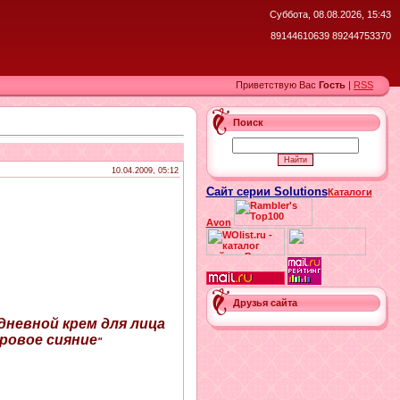
Суббота, 08.08.2026, 15:43
89144610639 89244753370
Приветствую Вас
Гость
|
RSS
Поиск
10.04.2009, 05:12
Сайт серии Solutions
Каталоги
Avon
Друзья сайта
дневной крем для лица
оровое сияние
"