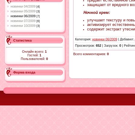
придает естественное си
защищает от вредного во
новинки 04/2009
[4]
новинки 05/2009
[3]
Ночной крем:
новинки 06/2009
[7]
улучшает текстуру и пов
новинки 07/2009
[6]
активизирует естествен
новинки 10/2009
[3]
содержит экстракт утесни
Категория
:
новинки 06/2009
|
Добавил
:
Статистика
Просмотров
:
652
|
Загрузок
:
0
|
Рейтин
Онлайн всего:
1
Всего комментариев
:
0
Гостей:
1
Пользователей:
0
Форма входа