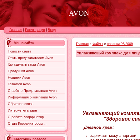
AVON
Главная
|
Регистрация
|
Вход
Меню сайта
Главная
»
Файлы
»
новинки 06/2009
Новости сайта
Увлажняющий комплекс для лица 
Стать представителем Avon
Как сделать заказ Avon
Продукция Avon
Новинки Avon
Каталоги Avon
О работе Представителя Avon
Информация о компании Avon
Обратная связь
Интернет-магазин
Увлажняющий комплекс
О работе Координатор...
"Здоровое сия
Стать Координатором ...
Дневной крем:
заряжает кожу энергией
Категории раздела