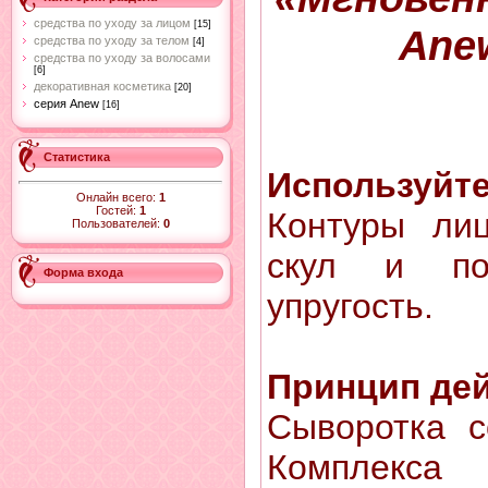
средства по уходу за лицом
[15]
Anew
средства по уходу за телом
[4]
средства по уходу за волосами
[6]
декоративная косметика
[20]
серия Anew
[16]
Статистика
Используйте,
Онлайн всего:
1
Гостей:
1
Контуры лиц
Пользователей:
0
cкул и по
Форма входа
упругость.
Принцип де
Сыворотка с
Комплекса