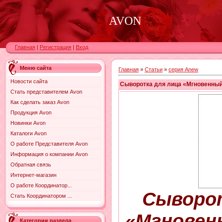
AVON
Главная
|
Регистрация
|
Вход
Меню сайта
Главная
»
Статьи
»
серия Anew
Новости сайта
Сыворотка для лица «Мгновенный 
Стать представителем Avon
Как сделать заказ Avon
Продукция Avon
Новинки Avon
Каталоги Avon
О работе Представителя Avon
Информация о компании Avon
Обратная связь
Интернет-магазин
О работе Координатор...
Сыворот
Стать Координатором ...
«Мгновен
Категории раздела