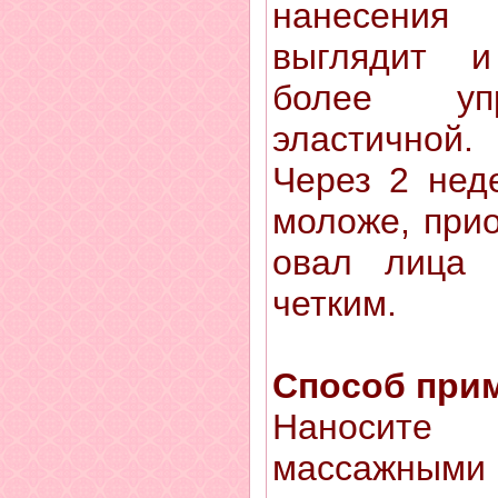
нанесения
выглядит и
более упр
эластичной.
Через 2 нед
моложе, прио
овал лица 
четким.
Способ при
Наносите
массажным