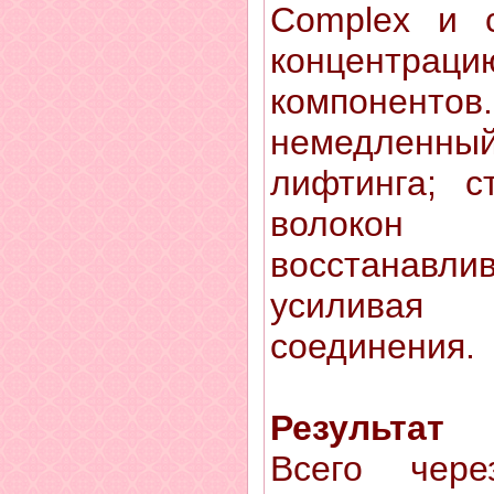
Complex и 
концентра
компоненто
немедленны
лифтинга; с
волок
восстанавлив
усиливая
соединения.
Результат
Всего чер