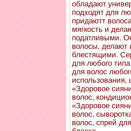
обладают униве
подходят для лю
придаютт волос
мягкость и дела
податливыми. О
волосы, делают 
блестящими. Се
для любого типа
для волос любог
использования,
«Здоровое сияни
волос, к
ондицио
«Здоровое сияни
волос,
сыворотка
волос,
спрей дл
блеска.