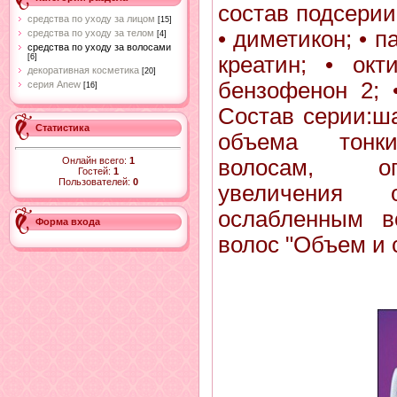
состав подсерии:
средства по уходу за лицом
[15]
• диметикон; • п
средства по уходу за телом
[4]
средства по уходу за волосами
креатин; • окт
[6]
декоративная косметика
[20]
бензофенон 2; 
серия Anew
[16]
Состав серии:ш
Статистика
объема тонк
Онлайн всего:
1
волосам, оп
Гостей:
1
Пользователей:
0
увеличения
ослабленным в
Форма входа
волос "Объем и 