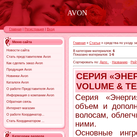
AVON
Главная
|
Регистрация
|
Вход
Меню сайта
Главная
»
Статьи
» средства по уходу з
Новости сайта
В категории материалов
:
6
Показано материалов
:
1-6
Стать представителем Avon
Сортировать по
:
Дате
·
Названию
·
Рей
Как сделать заказ Avon
Продукция Avon
СЕРИЯ «ЭНЕ
Новинки Avon
Каталоги Avon
VOLUME & T
О работе Представителя Avon
Серия «Энерг
Информация о компании Avon
Обратная связь
объем и допол
Интернет-магазин
волосам, облегч
О работе Координатор...
Стать Координатором ...
ними.
Основные ингр
Категории раздела