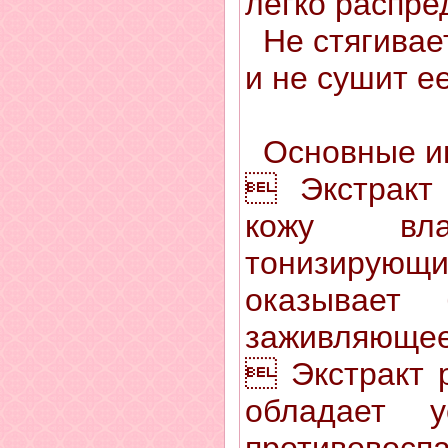
легко распре
Не стягивает
и не сушит е
Основные и
 Экстракт
кожу вла
тонизирую
оказывает 
заживляющее
 Экстракт 
обладает 
противовосп