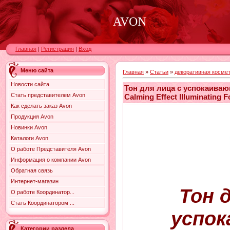
AVON
Главная
|
Регистрация
|
Вход
Меню сайта
Главная
»
Статьи
»
декоративная косме
Новости сайта
Тон для лица с успокаива
Стать представителем Avon
Calming Effect Illuminating 
Как сделать заказ Avon
Продукция Avon
Новинки Avon
Каталоги Avon
О работе Представителя Avon
Информация о компании Avon
Обратная связь
Интернет-магазин
Тон 
О работе Координатор...
Стать Координатором ...
успо
Категории раздела