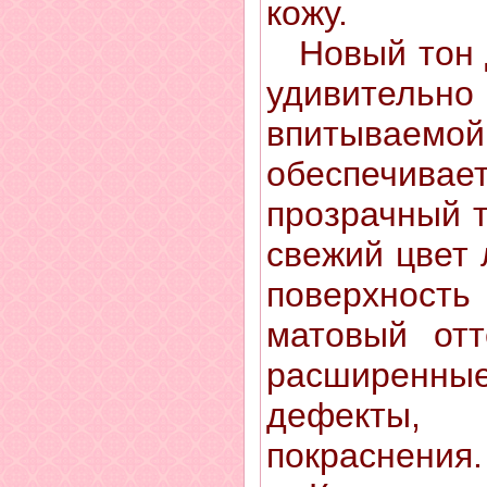
кожу.
Новый тон д
удивительн
впитываем
обеспечива
прозрачный т
свежий цвет 
поверхност
матовый отт
расширенн
дефекты
покраснения