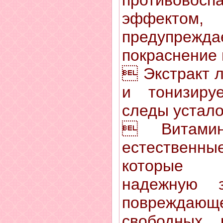
эффекто
предупрежда
покраснение
 Экстракт л
и тонизиру
следы устало
 Витам
естественны
которые 
надежную 
повреждаю
свободных