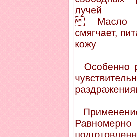
лучей
 Масло п
смягчает, пи
кожу
Особенно р
чувствитель
раздражения
Применени
Равномерн
подготовл