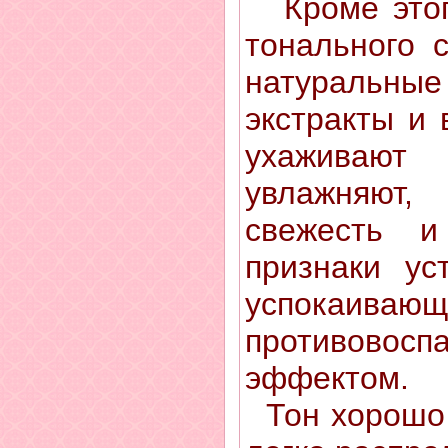
Кроме этого
тонального 
натуральн
экстракты и 
ухаживают
увлажняю
свежесть и
признаки ус
успока
противовосп
эффектом.
Тон хорошо 