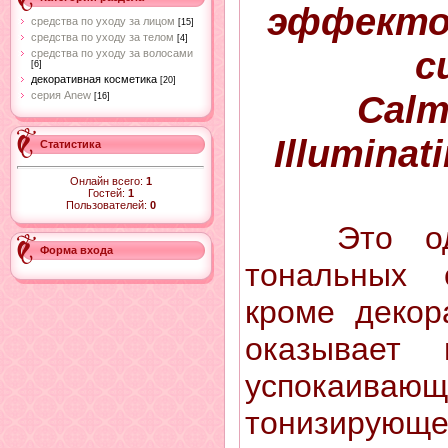
эффекто
средства по уходу за лицом
[15]
средства по уходу за телом
[4]
с
средства по уходу за волосами
[6]
декоративная косметика
[20]
Calm
серия Anew
[16]
Illuminat
Статистика
Онлайн всего:
1
Гостей:
1
Пользователей:
0
Это о
Форма входа
тональных с
кроме декор
оказывает п
успока
тонизирую