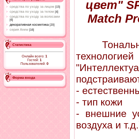
цвет" SP
средства по уходу за лицом
[15]
средства по уходу за телом
[4]
Match P
средства по уходу за волосами
[6]
декоративная косметика
[20]
серия Anew
[16]
Тонал
Статистика
технологией
Онлайн всего:
1
Гостей:
1
Пользователей:
0
"Интеллек
подстраиваю
Форма входа
- естественн
- тип кожи
- внешние у
воздуха и т.д.