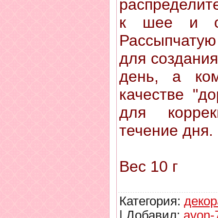
распределите
к шее и о
Рассыпчатую 
для создания
день, а ко
качестве "до
для корре
течение дня.
Вес 10 г
Категория
:
декор
|
Добавил
:
avon-