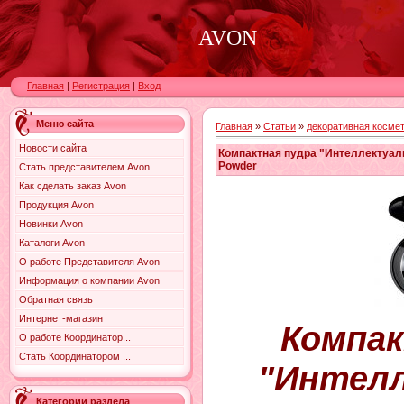
AVON
Главная
|
Регистрация
|
Вход
Меню сайта
Главная
»
Статьи
»
декоративная косме
Новости сайта
Компактная пудра "Интеллектуаль
Powder
Стать представителем Avon
Как сделать заказ Avon
Продукция Avon
Новинки Avon
Каталоги Avon
О работе Представителя Avon
Информация о компании Avon
Обратная связь
Интернет-магазин
Компак
О работе Координатор...
Стать Координатором ...
"Интел
Категории раздела