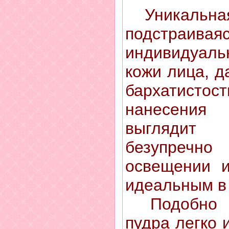
Уникальная
подстра
индивидуал
кожи лица, д
бархатис
нанесения
выглядит 
безупреч
освещении и
идеальным в
Подобно н
пудра легко 