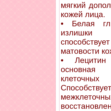
мягкий допол
кожей лица.
• Белая гл
излишки 
способств
матовости ко
• Лецитин
основная
клеточн
Способств
межклеточ
восстановле