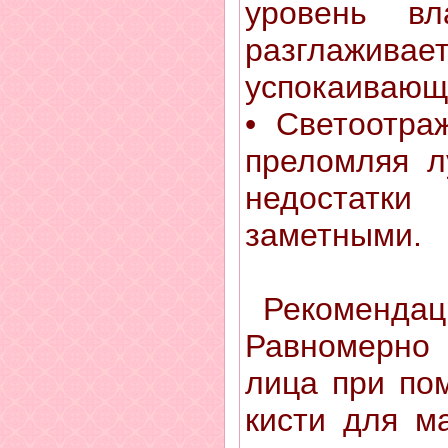
уровень вл
разглаживае
успокаивающ
• Светоотра
преломляя л
недостат
заметными.
Рекомендаци
Равномерно 
лица при по
кисти для м