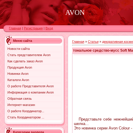
AVON
Главная
|
Регистрация
|
Вход
Меню сайта
Главная
»
Статьи
»
декоративная косме
Новости сайта
тональное средство-мусс Soft Ma
Стать представителем Avon
Как сделать заказ Avon
Продукция Avon
Новинки Avon
Каталоги Avon
О работе Представителя Avon
Информация о компании Avon
Обратная связь
Интернет-магазин
О работе Координатор...
Стать Координатором ...
Представьте себе нежнейший
шелка...
Это новинка серии Avon Colour
Категории раздела