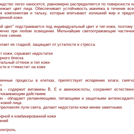
едство легко наносится, равномерно распределяется по поверхности к
ежает цвет лица. Обеспечивает устойчивость макияжа в течение вс
м компонентам и тальку, которые впитывают излишний жир и предо
ренной кожи.
 цвет" подстраивается под индивидуальный цвет и тип кожи, поэтому 
пречно при любом освещении. Мельчайшие светоотражающие частичк
гкое сияние.
лает ее гладкой, защищает от усталости и стресса.
 кожи, скрывает недостатки
рного блеска
альный оттенок и тип кожи
ости и <тяжести> на коже
енные процессы в клетках, препятствует испарению влаги, смягча
н.
 - содержит витамины В, Е и аминокислоты, сохраняет естественн
спокаивающим действием.
ин - обладают увлажняющими, питающими и защитными антиоксидант
 кожей лица.
преломляя лучи света, делают недостатки кожи менее заметными.
ирной и комбинированной кожи
ений
контроль.