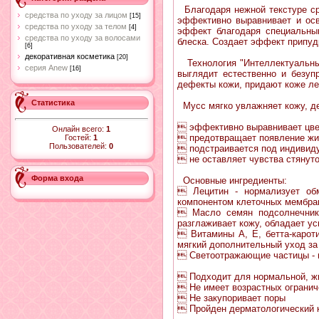
Благодаря нежной текстуре ср
средства по уходу за лицом
[15]
эффективно выравнивает и осв
средства по уходу за телом
[4]
эффект благодаря специальны
средства по уходу за волосами
блеска. Создает эффект припуд
[6]
декоративная косметика
[20]
Технология "Интеллектуальный
серия Anew
[16]
выглядит естественно и безу
дефекты кожи, придают коже ле
Статистика
Мусс мягко увлажняет кожу, де
 эффективно выравнивает цвет
Онлайн всего:
1
 предотвращает появление жи
Гостей:
1
Пользователей:
0
 подстраивается под индивиду
 не оставляет чувства стянут
Форма входа
Основные ингредиенты:
 Лецитин - нормализует обм
компонентом клеточных мембра
 Масло семян подсолнечника
разглаживает кожу, обладает у
 Витамины А, Е, бетта-карот
мягкий дополнительный уход за
 Светоотражающие частицы - 
 Подходит для нормальной, ж
 Не имеет возрастных огранич
 Не закупоривает поры
 Пройден дерматологический 