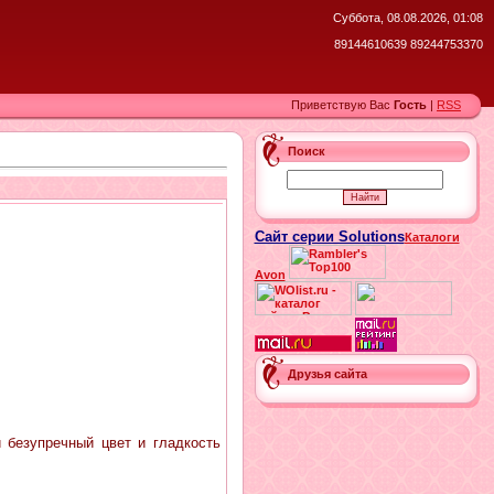
Суббота, 08.08.2026, 01:08
89144610639 89244753370
Приветствую Вас
Гость
|
RSS
Поиск
Сайт серии Solutions
Каталоги
Avon
Друзья сайта
 безупречный цвет и гладкость