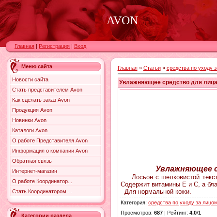
AVON
Главная
|
Регистрация
|
Вход
Меню сайта
Главная
»
Статьи
»
средства по уходу 
Новости сайта
Увлажняющее средство для лица
Стать представителем Avon
Как сделать заказ Avon
Продукция Avon
Новинки Avon
Каталоги Avon
О работе Представителя Avon
Информация о компании Avon
Обратная связь
Увлажняющее с
Интернет-магазин
Лосьон с шелковистой текст
О работе Координатор...
Содержит витамины Е и С, а бл
Для нормальной кожи.
Стать Координатором ...
Категория
:
средства по уходу за лицо
Просмотров
:
687
|
Рейтинг
:
4.0
/
1
Категории раздела