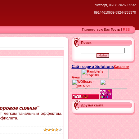
Четверг, 06.08.2026, 09:32
89144610639 89244753370
Приветствую Вас
Гость
|
RSS
Поиск
Сайт серии Solutions
Каталоги
Avon
Друзья сайта
оровое сияние"
ет легким танальным эффектом.
офиолета.