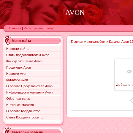
AVON
Главная
|
Регистрация
|
Вход
Меню сайта
Главная
»
Фотоальбом
»
Каталог Avon 12
Новости сайта
Стать представителем Avon
Как сделать заказ Avon
Продукция Avon
Новинки Avon
Каталоги Avon
Добавлен
О работе Представителя Avon
9
Информация о компании Avon
Обратная связь
Интернет-магазин
О работе Координатор...
Стать Координатором ...
Категории раздела