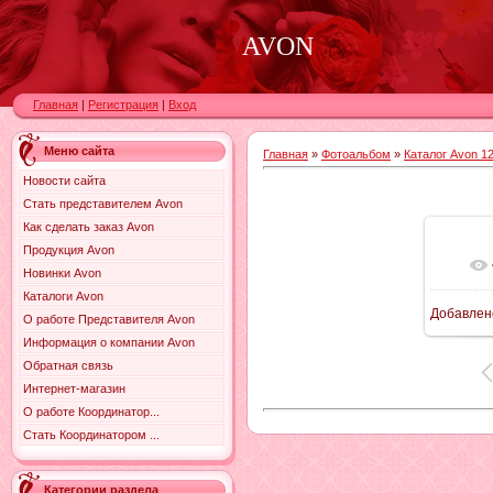
AVON
Главная
|
Регистрация
|
Вход
Меню сайта
Главная
»
Фотоальбом
»
Каталог Avon 12
Новости сайта
Стать представителем Avon
Как сделать заказ Avon
Продукция Avon
Новинки Avon
Каталоги Avon
Добавлен
О работе Представителя Avon
9
Информация о компании Avon
Обратная связь
Интернет-магазин
О работе Координатор...
Стать Координатором ...
Категории раздела