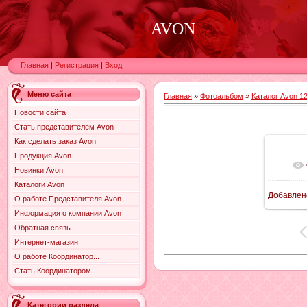
AVON
Главная
|
Регистрация
|
Вход
Меню сайта
Главная
»
Фотоальбом
»
Каталог Avon 12
Новости сайта
Стать представителем Avon
Как сделать заказ Avon
Продукция Avon
Новинки Avon
Каталоги Avon
Добавлен
О работе Представителя Avon
9
Информация о компании Avon
Обратная связь
Интернет-магазин
О работе Координатор...
Стать Координатором ...
Категории раздела