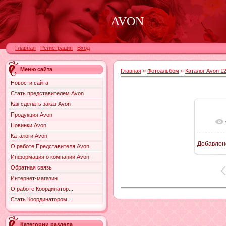
AVON
Главная
|
Регистрация
|
Вход
Меню сайта
Главная
»
Фотоальбом
»
Каталог Avon 12
Новости сайта
Стать представителем Avon
Как сделать заказ Avon
Продукция Avon
Новинки Avon
Каталоги Avon
Добавлен
О работе Представителя Avon
9
Информация о компании Avon
Обратная связь
Интернет-магазин
О работе Координатор...
Стать Координатором ...
Категории раздела