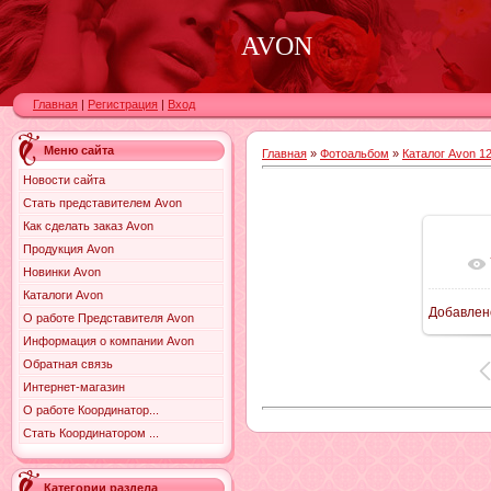
AVON
Главная
|
Регистрация
|
Вход
Меню сайта
Главная
»
Фотоальбом
»
Каталог Avon 12
Новости сайта
Стать представителем Avon
Как сделать заказ Avon
Продукция Avon
Новинки Avon
Каталоги Avon
Добавлен
О работе Представителя Avon
9
Информация о компании Avon
Обратная связь
Интернет-магазин
О работе Координатор...
Стать Координатором ...
Категории раздела